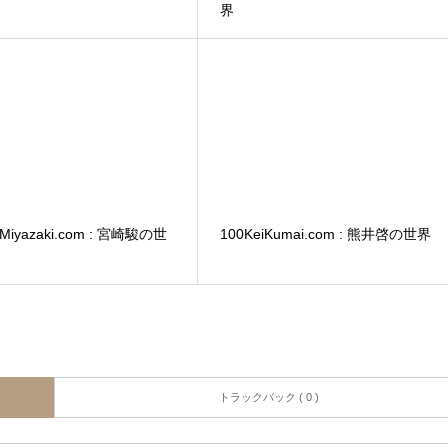
界
oMiyazaki.com : 宮崎駿の世
100KeiKumai.com : 熊井啓の世界
トラックバック ( 0 )