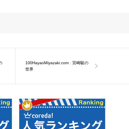
武の
100HayaoMiyazaki.com : 宮崎駿の
世界