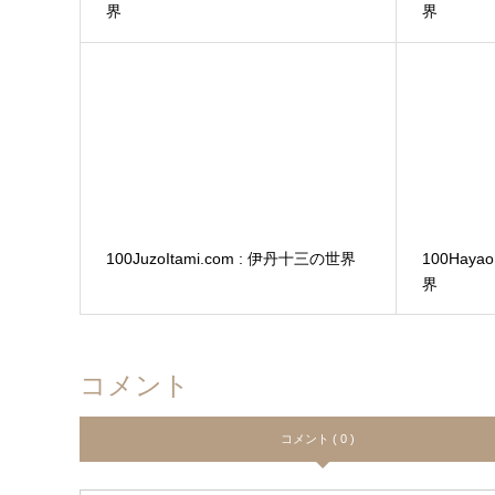
界
界
100JuzoItami.com : 伊丹十三の世界
100Haya
界
コメント
コメント ( 0 )