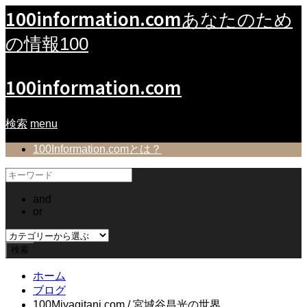
100information.com
あなたのため
の情報100
100information.com
検索
menu
100Information.comとは？
and
or
ホーム
ブログ
100Miyagitani.com / 宮城谷昌光の世界