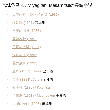
宮城谷昌光 / Miyagitani Masamitsuの長編小説
・
天空の舟 小説・伊尹伝 (1990)
・
侠骨記 (1991)
短編集
・
王家の風日 (1988)
・
夏姫春秋 (1991)
・
孟夏の太陽 (1991)
・
沈黙の王 (1992)
・
花の歳月 (1992)
・
重耳 (1993) / Jyuuji
全３巻
・
晏子 (1994) / Anshi
全４巻
・
介子推 (1995) / Kaishisui
・
孟嘗君 (1995) / Mushoukun
全５巻
・
長城のかげ (1996)
短編集