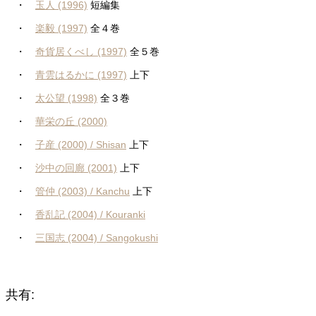
・
玉人 (1996)
短編集
・
楽毅 (1997)
全４巻
・
奇貨居くべし (1997)
全５巻
・
青雲はるかに (1997)
上下
・
太公望 (1998)
全３巻
・
華栄の丘 (2000)
・
子産 (2000) / Shisan
上下
・
沙中の回廊 (2001)
上下
・
管仲 (2003) / Kanchu
上下
・
香乱記 (2004) / Kouranki
・
三国志 (2004) / Sangokushi
共有: