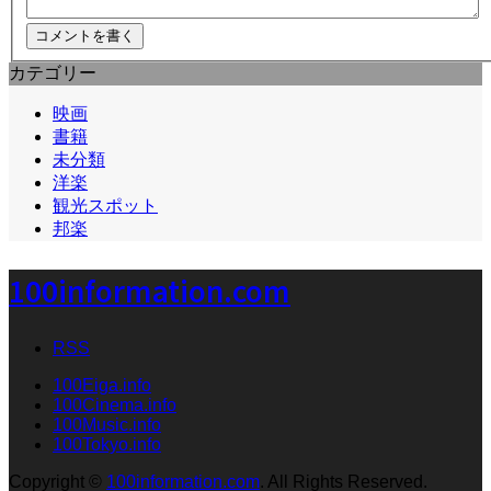
カテゴリー
映画
書籍
未分類
洋楽
観光スポット
邦楽
100information.com
RSS
100Eiga.info
100Cinema.info
100Music.info
100Tokyo.info
Copyright
©
100information.com
. All Rights Reserved.